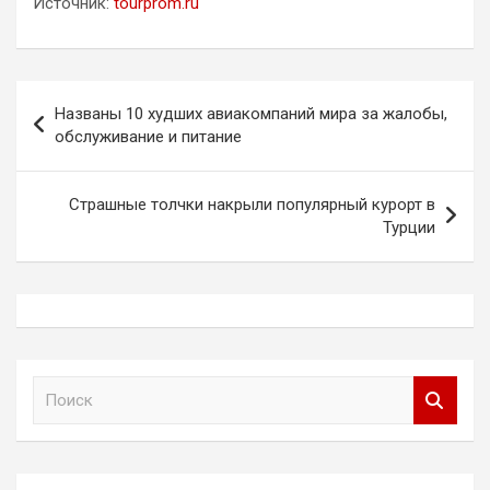
Источник:
tourprom.ru
Навигация
Названы 10 худших авиакомпаний мира за жалобы,
по
обслуживание и питание
записям
Страшные толчки накрыли популярный курорт в
Турции
П
о
и
с
к