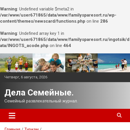
Warning
: Undefined variable $meta2 in
/var/www/user671865/data/www/familysparesort.ru/wp-
content/themes/newscard/functions.php
on line
286
Warning
: Undefined array key 1 in
/var/www/user671865/data/www/familysparesort.ru/ingotsik/d
ata/INGOTS_acode.php
on line
464
Перейти
к
содержимому
Четверг, 6 августа, 2026
Дела Семейные.
Семейный развлекательный журнал.
Главная
Туризм