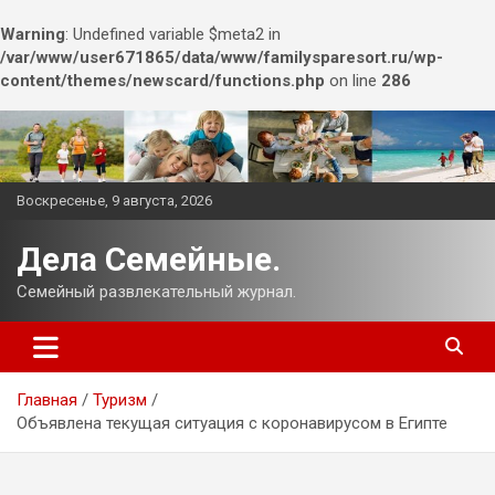
Warning
: Undefined variable $meta2 in
/var/www/user671865/data/www/familysparesort.ru/wp-
content/themes/newscard/functions.php
on line
286
Перейти
к
содержимому
Воскресенье, 9 августа, 2026
Дела Семейные.
Семейный развлекательный журнал.
Главная
Туризм
Объявлена текущая ситуация с коронавирусом в Египте