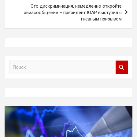
Это дискриминация, немедленно откройте
авиасообщение – президент ЮАР выступил с
гневным призывом
П
о
и
с
к