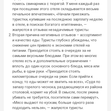
помесь свинарника с тюрягой. У меня каждый раз
при посещении этого отеля складывается весьма
печальное впечатление», «Начали приезжать
туристки, купившие на последнюю зарплату неделю
в отеле, в поисках богатого египтянина», —
жалуются в отзывах незадачливые туристы.
Вторая причина негативных отзывов – ассортимент
и качество еды. Туристы глубоко убеждены, что
снижение цен привело к экономии отелей на
питании. Приходится стоять в очередях за не
самыми вкусными блюдами. При этом во многих
отелях есть и дополнительные ограничения –
вплоть до один кусок основного блюда, мяса или
рыбы, в одни руки. «Приходится стоять
километровые очереди на ужин. Если прийти к
концу, то еды может не хватить на всех», «Судя по
запаху горелого чеснока, раздающемуся из района
столовой, кормят на убой. В смысле, после ужина
убивать не требуется, посетители сами перемрут»,
«Мясо выдают по кускам, больше одного раза
подходить нельзя», — жалуются туристы.