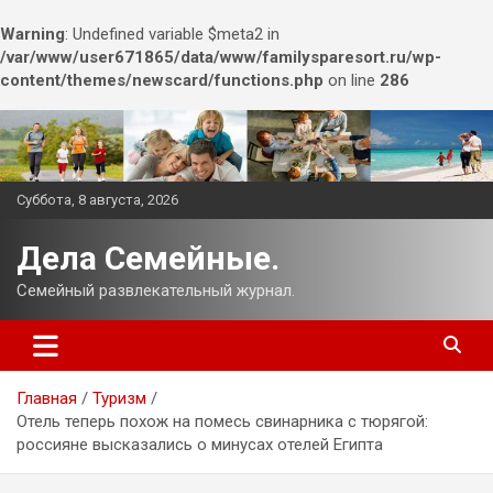
Warning
: Undefined variable $meta2 in
/var/www/user671865/data/www/familysparesort.ru/wp-
content/themes/newscard/functions.php
on line
286
Перейти
к
содержимому
Суббота, 8 августа, 2026
Дела Семейные.
Семейный развлекательный журнал.
Главная
Туризм
Отель теперь похож на помесь свинарника с тюрягой:
россияне высказались о минусах отелей Египта