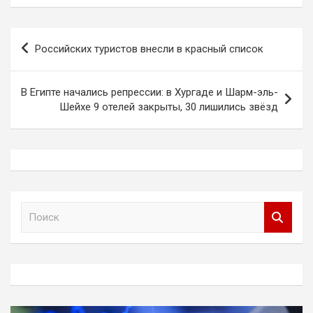
Навигация
Российских туристов внесли в красный список
по
записям
В Египте начались репрессии: в Хургаде и Шарм-эль-
Шейхе 9 отелей закрыты, 30 лишились звёзд
П
о
и
с
к