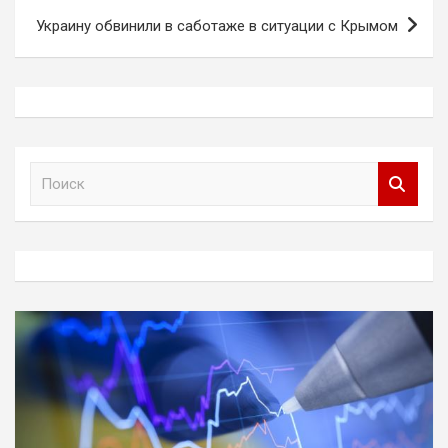
Украину обвинили в саботаже в ситуации с Крымом
П
о
и
с
к