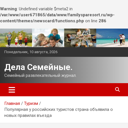
Warning
: Undefined variable $meta2 in
/var/www/user671865/data/www/familysparesort.ru/wp-
content/themes/newscard/functions.php
on line
286
Перейти
к
содержимому
Понедельник, 10 августа, 2026
Дела Семейные.
Семейный развлекательный журнал.
Главная
Туризм
Популярная у российских туристов страна объявила о
новых правилах въезда