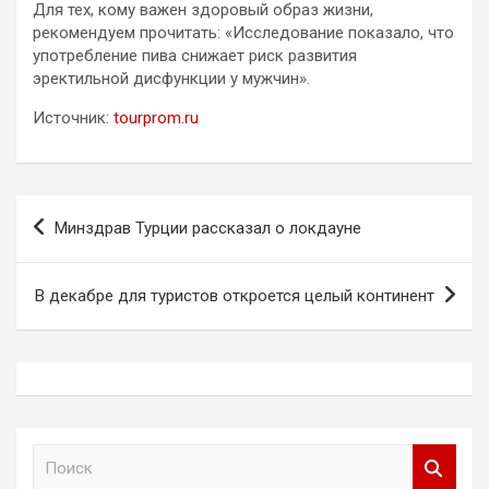
Для тех, кому важен здоровый образ жизни,
рекомендуем прочитать: «Исследование показало, что
употребление пива снижает риск развития
эректильной дисфункции у мужчин».
Источник:
tourprom.ru
Навигация
Минздрав Турции рассказал о локдауне
по
записям
В декабре для туристов откроется целый континент
П
о