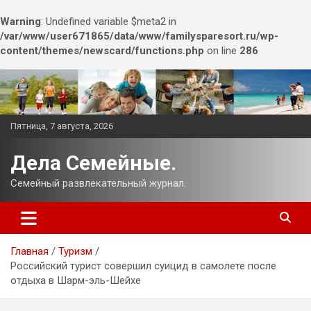
Warning
: Undefined variable $meta2 in
/var/www/user671865/data/www/familysparesort.ru/wp-
content/themes/newscard/functions.php
on line
286
Перейти
к
содержимому
Пятница, 7 августа, 2026
Дела Семейные.
Семейный развлекательный журнал.
Главная
Туризм
Российский турист совершил суицид в самолете после
отдыха в Шарм-эль-Шейхе