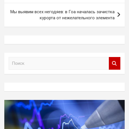
записям
Мы выявим всех негодяев: в Гоа началась зачистка
курорта от нежелательного элемента
П
о
и
с
к