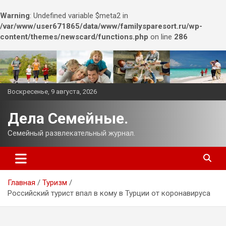
Warning
: Undefined variable $meta2 in
/var/www/user671865/data/www/familysparesort.ru/wp-
content/themes/newscard/functions.php
on line
286
Перейти
к
содержимому
Воскресенье, 9 августа, 2026
Дела Семейные.
Семейный развлекательный журнал.
Главная
Туризм
Российский турист впал в кому в Турции от коронавируса