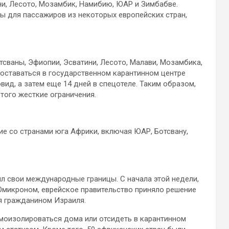
ни, Лесото, Мозамбик, Намибию, ЮАР и Зимбабве.
 для пассажиров из некоторых европейских стран,
сваны, Эфиопии, Эсватини, Лесото, Малави, Мозамбика,
 оставаться в государственном карантинном центре
вид, а затем еще 14 дней в спецотеле. Таким образом,
того жесткие ограничения.
е со странами юга Африки, включая ЮАР, Ботсвану,
л свои международные границы. С начала этой недели,
 Омикроном, еврейское правительство приняло решение
ся гражданином Израиля.
моизолироваться дома или отсидеть в карантинном