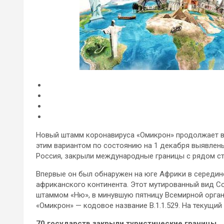
Новый штамм коронавируса «Омикрон» продолжает в
этим вариантом по состоянию на 1 декабря выявлены 
Россия, закрыли международные границы с рядом стр
Впервые он был обнаружен на юге Африки в середине
африканского континента. Этот мутированный вид C
штаммом «Ню», в минувшую пятницу Всемирной орга
«Омикрон» — кодовое название B.1.1.529. На текущий
70 государств закрыли туристические границы