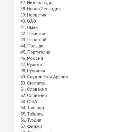
Нидерланды
Новая Зеландия
Норвегия
ОАЭ
Оман
Пакистан
Парагвай
Польша
Португалия
Россия
Руанда
Румыния
Саудовская Аравия
Сингапур
Словакия
Словения
США
Таиланд
Тайвань
Турция
Фиджи