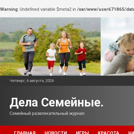
Warning
: Undefined variable $meta2 in
/var/www/user671865/data
Перейти
к
содержимому
Четверг, 6 августа, 2026
Дела Семейные.
Семейный развлекательный журнал.
ГЛАВНАЯ
НОВОСТИ
ИГРЫ
КРАСОТА
Н