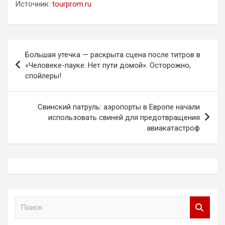
Источник:
tourprom.ru
Навигация
Большая утечка — раскрыта сцена после титров в
по
«Человеке-пауке: Нет пути домой». Осторожно,
спойлеры!
записям
Свинский патруль: аэропорты в Европе начали
использовать свиней для предотвращения
авиакатастроф
П
о
и