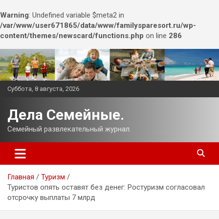
Warning
: Undefined variable $meta2 in
/var/www/user671865/data/www/familysparesort.ru/wp-
content/themes/newscard/functions.php
on line
286
Перейти
к
содержимому
Суббота, 8 августа, 2026
Дела Семейные.
Семейный развлекательный журнал.
Главная
Туризм
Туристов опять оставят без денег: Ростуризм согласовал
отсрочку выплаты 7 млрд