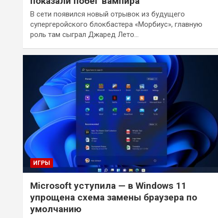
показали побег вампира
В сети появился новый отрывок из будущего
супергеройского блокбастера «Морбиус», главную
роль там сыграл Джаред Лето…
ИГРЫ
Microsoft уступила — в Windows 11
упрощена схема замены браузера по
умолчанию