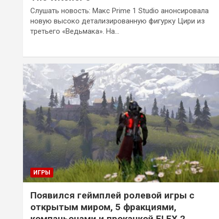
Слушать новость: Макс Prime 1 Studio анонсировала
новую высоко детализированную фигурку Цири из
третьего «Ведьмака». На…
ИГРЫ
Появился геймплей ролевой игры с
открытым миром, 5 фракциями,
компаньонами и прокачкой ELEX 2