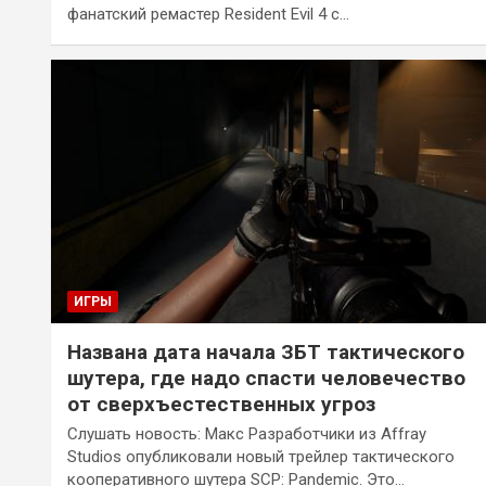
фанатский ремастер Resident Evil 4 с…
ИГРЫ
Названа дата начала ЗБТ тактического
шутера, где надо спасти человечество
от сверхъестественных угроз
Слушать новость: Макс Разработчики из Affray
Studios опубликовали новый трейлер тактического
кооперативного шутера SCP: Pandemic. Это…