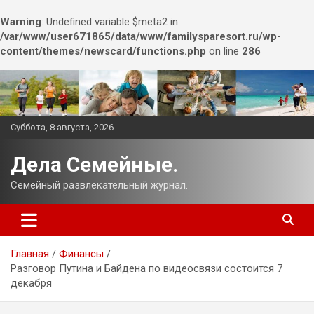
Warning
: Undefined variable $meta2 in
/var/www/user671865/data/www/familysparesort.ru/wp-
content/themes/newscard/functions.php
on line
286
Перейти
к
содержимому
Суббота, 8 августа, 2026
Дела Семейные.
Семейный развлекательный журнал.
Главная
Финансы
Разговор Путина и Байдена по видеосвязи состоится 7
декабря