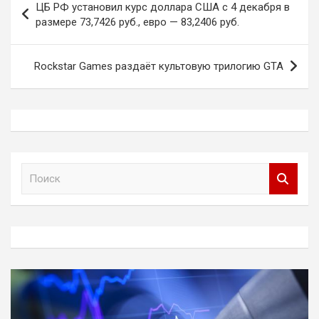
ЦБ РФ установил курс доллара США с 4 декабря в
по
размере 73,7426 руб., евро — 83,2406 руб.
записям
Rockstar Games раздаёт культовую трилогию GTA
П
о
и
с
к