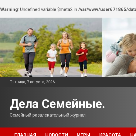
Warning
: Undefined variable $meta2 in
/var/www/user671865/data
Перейти
к
содержимому
Пятница, 7 августа, 2026
Дела Семейные.
Семейный развлекательный журнал.
ГЛАВНАЯ
НОВОСТИ
ИГРЫ
КРАСОТА
Н