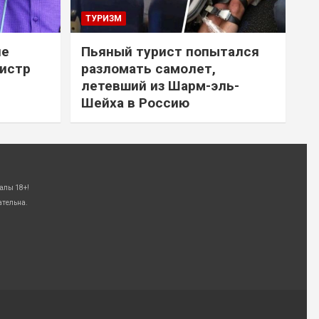
ТУРИЗМ
не
Пьяный турист попытался
нистр
разломать самолет,
летевший из Шарм-эль-
Шейха в Россию
алы 18+!
ательна.