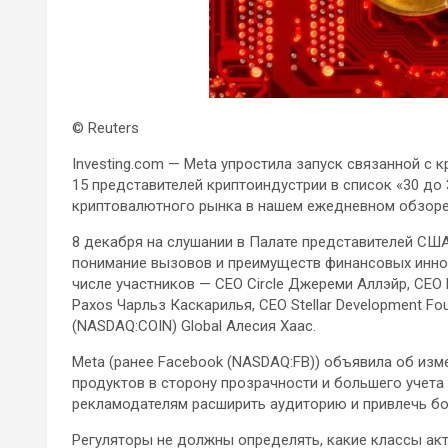
© Reuters
Investing.com — Meta упростила запуск связанной с
15 представителей криптоиндустрии в список «30 до
криптовалютного рынка в нашем ежедневном обзоре
8 декабря на
слушании в Палате представителей США
понимание вызовов и преимуществ финансовых иннов
числе участников — CEO Circle Джереми Аллэйр, CEO 
Paxos Чарльз Каскарилья, CEO Stellar Development Fo
(NASDAQ:COIN) Global Алесия Хаас.
Meta (ранее Facebook (NASDAQ:FB)) объявила об из
продуктов в сторону прозрачности и большего учета
рекламодателям расширить аудиторию и привлечь бо
Регуляторы не должны определять, какие классы ак