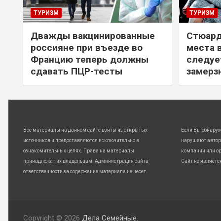
ТУРИЗМ
ТУРИЗМ
Дважды вакцинированные
Стюард
россияне при въезде во
места 
Францию теперь должны
следуе
сдавать ПЦР-тесты
замерз
Все материалы на данном сайте взяты из открытых
Если Вы обнару
источников и предоставляются исключительно в
нарушают автор
ознакомительных целях. Права на материалы
компании или ор
принадлежат их владельцам. Администрация сайта
Сайт не являетс
ответственности за содержание материала не несет.
Copyright © 2026
Дела Семейные.