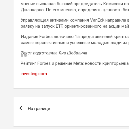
мнение высказал бывший председатель Комиссии по
Джанкарло. По его мнению, определять ценность би
Управляющая активами компания VanEck направила 
заявку на запуск ETF, ориентированного на акции май
Издание Forbes включило 15 представителей криптои
самые перспективные и успешные молодые люди из ра
Текст подготовила Яна Шебалина
Рейтинг Forbes и решение Meta: новости крипторынка
investing.com
Навигация
На границе
по
записям