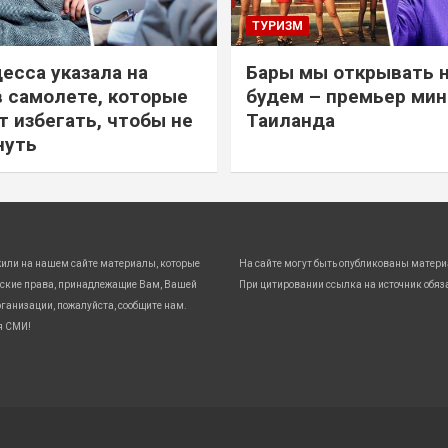
ТУРИЗМ
есса указала на
Бары мы открывать 
в самолете, которые
будем – премьер ми
т избегать, чтобы не
Таиланда
нуть
жили на нашем сайте материалы, которые
На сайте могут быть опубликованы матери
ские права, принадлежащие Вам, Вашей
При цитировании ссылка на источник обяз
ганизации, пожалуйста, сообщите нам.
я СМИ!