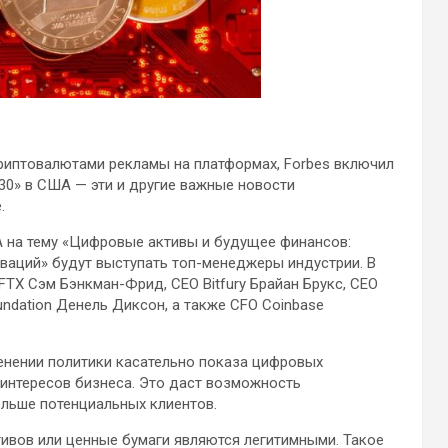
 криптовалютами рекламы на платформах, Forbes включил
 30» в США — эти и другие важные новости
.
 на тему «Цифровые активы и будущее финансов:
аций» будут выступать топ-менеджеры индустрии. В
FTX Сэм Бэнкман-Фрид, CEO Bitfury Брайан Брукс, CEO
undation Денель Диксон, а также CFO Coinbase
менении политики касательно показа цифровых
 интересов бизнеса. Это даст возможность
льше потенциальных клиентов.
тивов или ценные бумаги являются легитимными. Такое