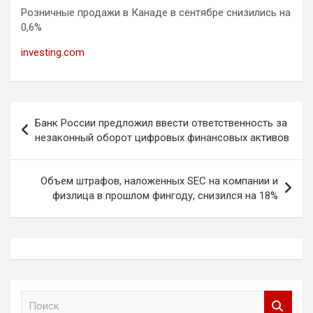
Розничные продажи в Канаде в сентябре снизились на
0,6%
investing.com
Навигация
Банк России предложил ввести ответственность за
по
незаконный оборот цифровых финансовых активов
записям
Объем штрафов, наложенных SEC на компании и
физлица в прошлом фингоду, снизился на 18%
П
о