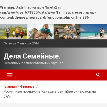
Warning
: Undefined variable $meta2 in
/var/www/user671865/data/www/familysparesort.ru/wp-
content/themes/newscard/functions.php
on line
286
Перейти
к
содержимому
Пятница, 7 августа, 2026
Дела Семейные.
Семейный развлекательный журнал.
Главная
Финансы
Розничные продажи в Канаде в сентябре снизились на
0,6%