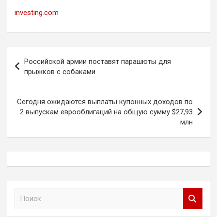
investing.com
Навигация
Российской армии поставят парашюты для
по
прыжков с собаками
записям
Сегодня ожидаются выплаты купонных доходов по
2 выпускам еврооблигаций на общую сумму $27,93
млн
П
о
и