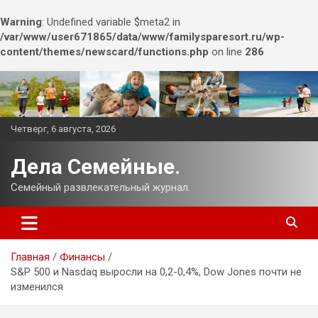
Warning
: Undefined variable $meta2 in
/var/www/user671865/data/www/familysparesort.ru/wp-
content/themes/newscard/functions.php
on line
286
Перейти
к
содержимому
Четверг, 6 августа, 2026
Дела Семейные.
Семейный развлекательный журнал.
Главная
Финансы
S&P 500 и Nasdaq выросли на 0,2-0,4%, Dow Jones почти не
изменился