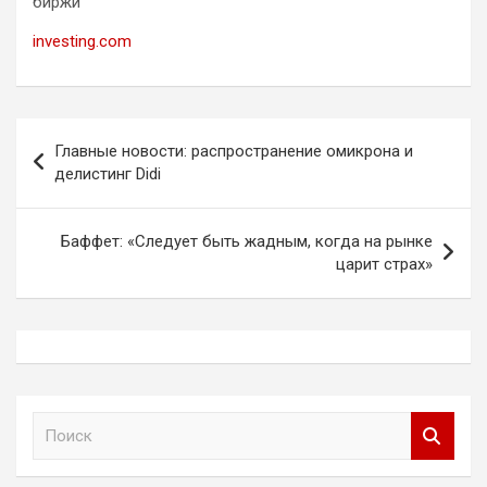
биржи
investing.com
Навигация
Главные новости: распространение омикрона и
по
делистинг Didi
записям
Баффет: «Следует быть жадным, когда на рынке
царит страх»
П
о
и