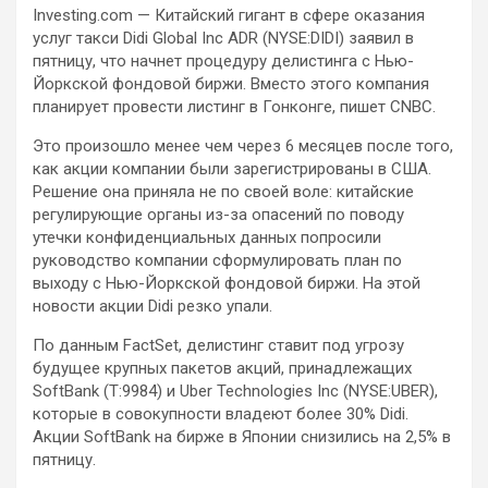
Investing.com — Китайский гигант в сфере оказания
услуг такси Didi Global Inc ADR (NYSE:DIDI) заявил в
пятницу, что начнет процедуру делистинга с Нью-
Йоркской фондовой биржи. Вместо этого компания
планирует провести листинг в Гонконге, пишет CNBC.
Это произошло менее чем
через 6 месяцев после того,
как акции компании были зарегистрированы в США.
Решение она приняла не по своей воле: китайские
регулирующие органы из-за опасений по поводу
утечки конфиденциальных данных попросили
руководство компании сформулировать план по
выходу с Нью-Йоркской фондовой биржи. На этой
новости акции Didi резко упали.
По данным FactSet, делистинг ставит под угрозу
будущее крупных пакетов акций, принадлежащих
SoftBank (T:9984) и Uber Technologies Inc (NYSE:UBER),
которые в совокупности владеют более 30% Didi.
Акции SoftBank на бирже в Японии снизились на 2,5% в
пятницу.