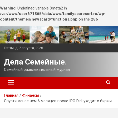
Warning
: Undefined variable $meta2 in
/var/www/user671865/data/www/familysparesort.ru/wp-
content/themes/newscard/functions.php
on line
286
Перейти
к
содержимому
Пятница, 7 августа, 2026
Дела Семейные.
Семейный развлекательный журнал.
Главная
Финансы
Спустя менее чем 6 месяцев после IPO Didi уходит с биржи