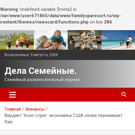
Warning
: Undefined variable $meta2 in
/var/www/user671865/data/www/familysparesort.ru/wp-
content/themes/newscard/functions.php
on line
286
Перейти
к
содержимому
Воскресенье, 9 августа, 2026
Дела Семейные.
Семейный развлекательный журнал.
Главная
Финансы
Вердикт Уолл-стрит: экономика США снова переживает
бум