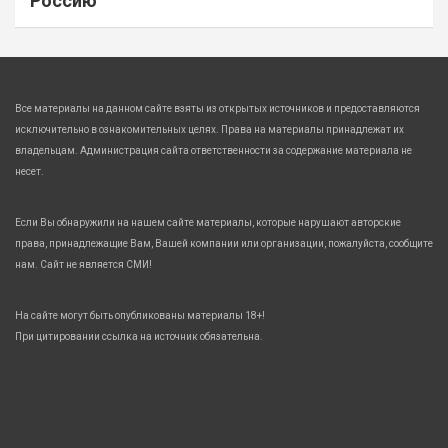
Россию
Все материалы на данном сайте взяты из открытых источников и предоставляются
исключительно в ознакомительных целях. Права на материалы принадлежат их
владельцам. Администрация сайта ответственности за содержание материала не
несет.
Если Вы обнаружили на нашем сайте материалы, которые нарушают авторские
права, принадлежащие Вам, Вашей компании или организации, пожалуйста, сообщите
нам. Сайт не является СМИ!
На сайте могут быть опубликованы материалы 18+!
При цитировании ссылка на источник обязательна.