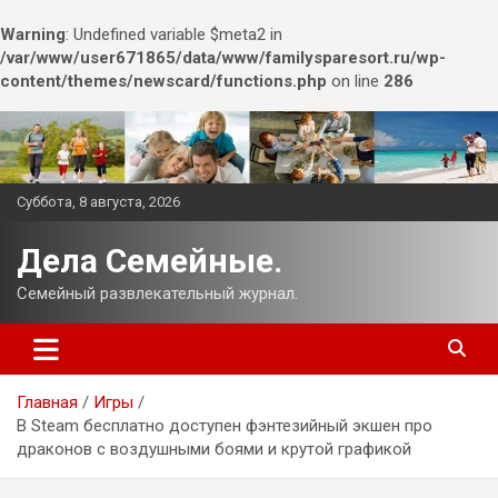
Warning
: Undefined variable $meta2 in
/var/www/user671865/data/www/familysparesort.ru/wp-
content/themes/newscard/functions.php
on line
286
Перейти
к
содержимому
Суббота, 8 августа, 2026
Дела Семейные.
Семейный развлекательный журнал.
Главная
Игры
В Steam бесплатно доступен фэнтезийный экшен про
драконов с воздушными боями и крутой графикой