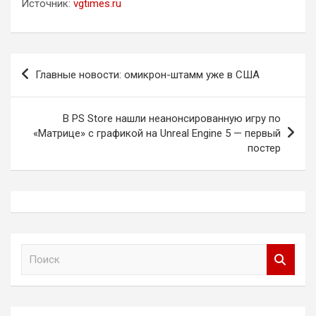
Источник:
vgtimes.ru
Навигация
Главные новости: омикрон-штамм уже в США
по
записям
В PS Store нашли неанонсированную игру по
«Матрице» с графикой на Unreal Engine 5 — первый
постер
П
о
и
с
к