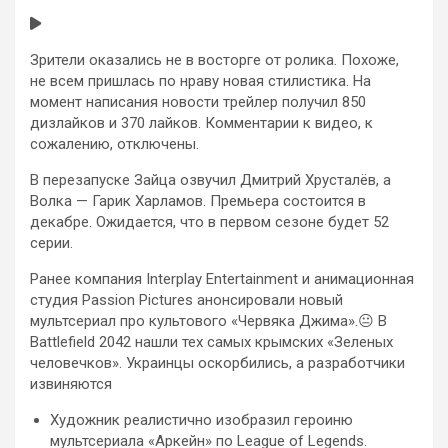
Зрители оказались не в восторге от ролика. Похоже,
не всем пришлась по нраву новая стилистика. На
момент написания новости трейлер получил 850
дизлайков и 370 лайков. Комментарии к видео, к
сожалению, отключены.
В перезапуске Зайца озвучил Дмитрий Хрусталёв, а
Волка — Гарик Харламов. Премьера состоится в
декабре. Ожидается, что в первом сезоне будет 52
серии.
Ранее компания Interplay Entertainment и анимационная
студия Passion Pictures анонсировали новый
мультсериал про культового «Червяка Джима».😐 В
Battlefield 2042 нашли тех самых крымских «Зеленых
человечков». Украинцы оскорбились, а разработчики
извиняются
Художник реалистично изобразил героиню
мультсериала «Аркейн» по League of Legends.