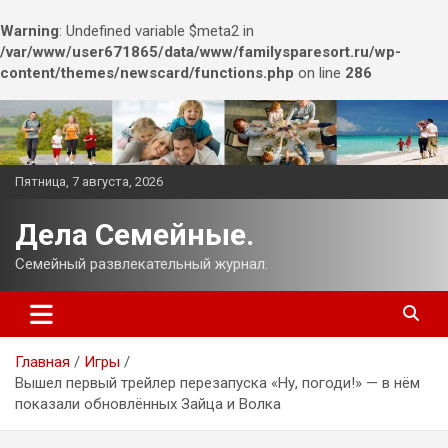
Warning
: Undefined variable $meta2 in
/var/www/user671865/data/www/familysparesort.ru/wp-
content/themes/newscard/functions.php
on line
286
Перейти
к
содержимому
Пятница, 7 августа, 2026
Дела Семейные.
Семейный развлекательный журнал.
Главная
Игры
Вышел первый трейлер перезапуска «Ну, погоди!» — в нём
показали обновлённых Зайца и Волка