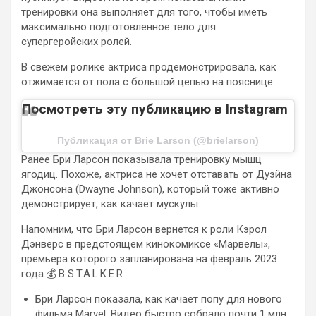
тренировки она выполняет для того, чтобы иметь
максимально подготовленное тело для
супергеройских ролей.
В свежем ролике актриса продемонстрировала, как
отжимается от пола с большой цепью на пояснице.
Посмотреть эту публикацию в Instagram
Публикация от Brie Larson (@brielarson)
Ранее Бри Ларсон показывала тренировку мышц
ягодиц. Похоже, актриса не хочет отставать от Дуэйна
Джонсона (Dwayne Johnson), который тоже активно
демонстрирует, как качает мускулы.
Напомним, что Бри Ларсон вернется к роли Кэрол
Дэнверс в предстоящем кинокомиксе «Марвелы»,
премьера которого запланирована на февраль 2023
года.💰 В S.T.A.L.K.E.R
Бри Ларсон показала, как качает попу для нового
фильма Marvel. Видео быстро собрало почти 1 млн