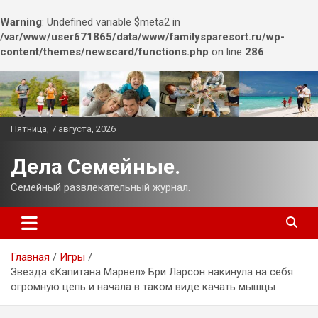
Warning
: Undefined variable $meta2 in
/var/www/user671865/data/www/familysparesort.ru/wp-
content/themes/newscard/functions.php
on line
286
Перейти
к
содержимому
Пятница, 7 августа, 2026
Дела Семейные.
Семейный развлекательный журнал.
Главная
Игры
Звезда «Капитана Марвел» Бри Ларсон накинула на себя
огромную цепь и начала в таком виде качать мышцы