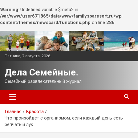
Warning
: Undefined variable $meta2 in
/var/www/user671865/data/www/familysparesort.ru/wp-
content/themes/newscard/functions.php
on line
286
Перейти
к
содержимому
Пятница, 7 августа, 2026
Дела Семейные.
Семейный развлекательный журнал.
Главная
Красота
Что произойдет с организмом, если каждый день есть
репчатый лук