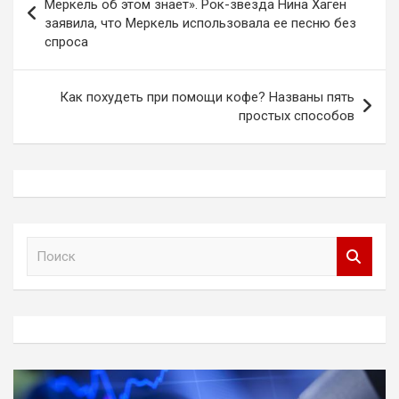
по
Меркель об этом знает». Рок-звезда Нина Хаген
заявила, что Меркель использовала ее песню без
записям
спроса
Как похудеть при помощи кофе? Названы пять
простых способов
П
о
и
с
к