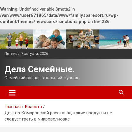
Warning
: Undefined variable $meta2 in
/var/www/user671865/data/www/familysparesort.ru/wp-
content/themes/newscard/functions.php
on line
286
Перейти
к
содержимому
Пятница, 7 августа, 2026
Дела Семейные.
Семейный развлекательный журнал.
Главная
Красота
Доктор Комаровский рассказал, какие продукты не
следует греть в микроволновке