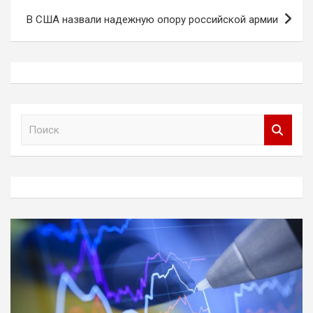
В США назвали надежную опору российской армии
П
о
и
с
к