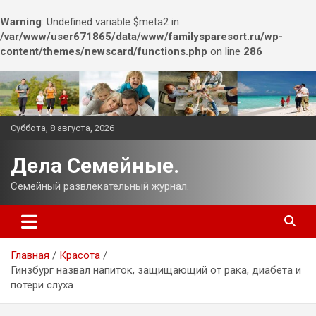
Warning
: Undefined variable $meta2 in
/var/www/user671865/data/www/familysparesort.ru/wp-
content/themes/newscard/functions.php
on line
286
Перейти
к
содержимому
Суббота, 8 августа, 2026
Дела Семейные.
Семейный развлекательный журнал.
Главная
Красота
Гинзбург назвал напиток, защищающий от рака, диабета и
потери слуха