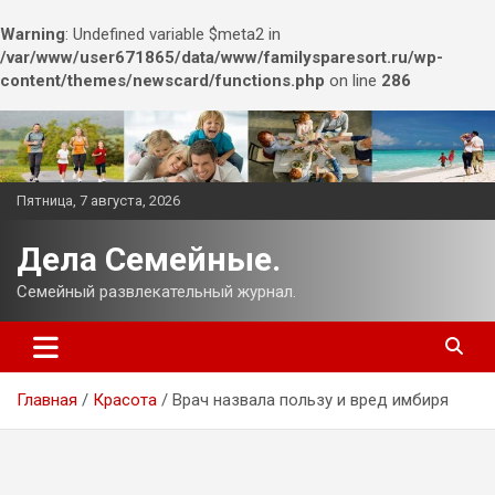
Warning
: Undefined variable $meta2 in
/var/www/user671865/data/www/familysparesort.ru/wp-
content/themes/newscard/functions.php
on line
286
Перейти
к
содержимому
Пятница, 7 августа, 2026
Дела Семейные.
Семейный развлекательный журнал.
Главная
Красота
Врач назвала пользу и вред имбиря