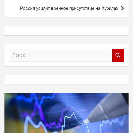
Россия усилит военное присутствие на Курилах
П
о
и
с
к