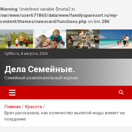
Warning
: Undefined variable $meta2 in
/var/www/user671865/data/www/familysparesort.ru/wp-
content/themes/newscard/functions.php
on line
286
Перейти
к
содержимому
Суббота, 8 августа, 2026
Дела Семейные.
Семейный развлекательный журнал.
Главная
Красота
Врач рассказала, как количество выпитой воды влияет на
похудение