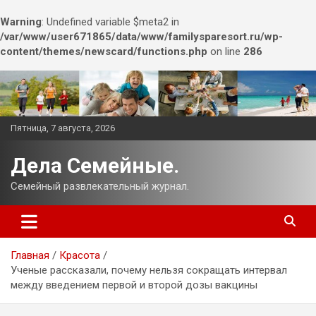
Warning
: Undefined variable $meta2 in
/var/www/user671865/data/www/familysparesort.ru/wp-
content/themes/newscard/functions.php
on line
286
Перейти
к
содержимому
Пятница, 7 августа, 2026
Дела Семейные.
Семейный развлекательный журнал.
Главная
Красота
Ученые рассказали, почему нельзя сокращать интервал
между введением первой и второй дозы вакцины