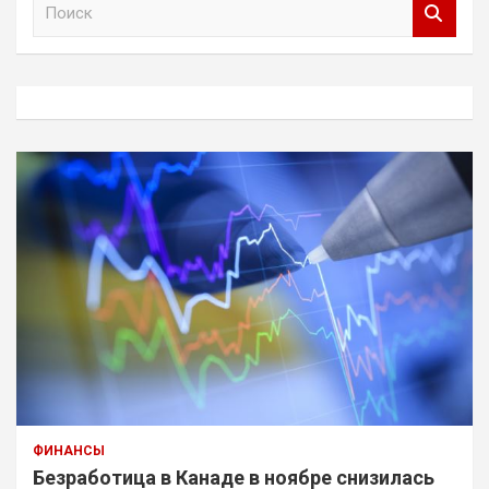
П
о
и
с
к
ФИНАНСЫ
Безработица в Канаде в ноябре снизилась