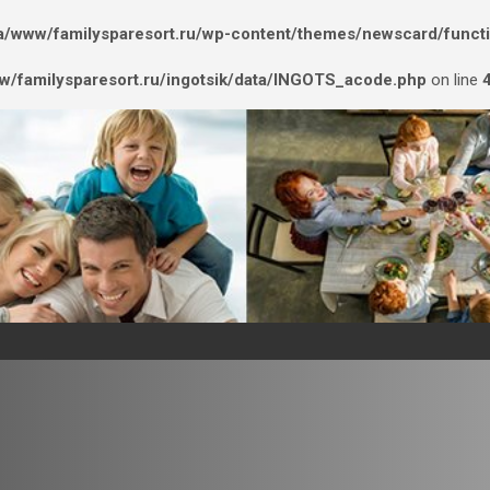
/www/familysparesort.ru/wp-content/themes/newscard/funct
/familysparesort.ru/ingotsik/data/INGOTS_acode.php
on line