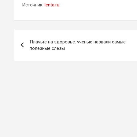
Источник:
lenta.ru
Навигация
Плачьте на здоровье: ученые назвали самые
по
полезные слезы
записям