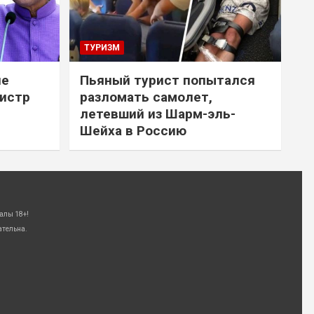
ТУРИЗМ
не
Пьяный турист попытался
нистр
разломать самолет,
летевший из Шарм-эль-
Шейха в Россию
алы 18+!
ательна.