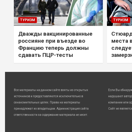
ТУРИЗМ
ТУРИЗМ
Дважды вакцинированные
Стюард
россияне при въезде во
места 
Францию теперь должны
следуе
сдавать ПЦР-тесты
замерз
Все материалы на данном сайте взяты из открытых
Если Вы обнару
источников и предоставляются исключительно в
нарушают автор
ознакомительных целях. Права на материалы
компании или ор
принадлежат их владельцам. Администрация сайта
Сайт не являетс
ответственности за содержание материала не несет.