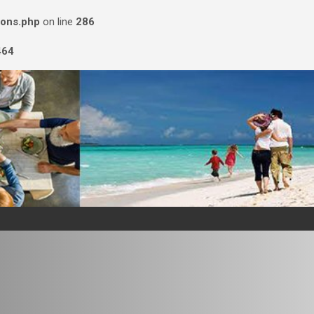
ions.php
on line
286
464