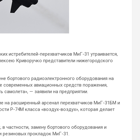
их истребителей-перехватчиков МиГ-31 утраивается,
лексею Криворучко представители нижегородского
ене бортового радиоэлектронного оборудования на
е современных авиационных средств поражения,
 самолета», — заявили на предприятии.
ание на расширенный арсенал перехватчиков МиГ-31БМ и
ти Р-74М класса «воздух-воздух», которая делает
 в частности, замену бортового оборудования и
и резиновых прокладок МиГ-31.