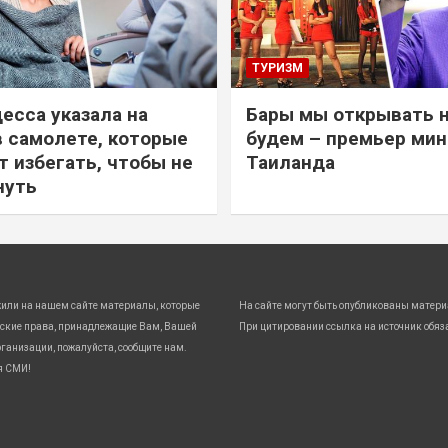
ТУРИЗМ
есса указала на
Бары мы открывать 
в самолете, которые
будем – премьер ми
т избегать, чтобы не
Таиланда
нуть
жили на нашем сайте материалы, которые
На сайте могут быть опубликованы матери
ские права, принадлежащие Вам, Вашей
При цитировании ссылка на источник обяз
ганизации, пожалуйста, сообщите нам.
я СМИ!