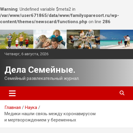
Warning
: Undefined variable $meta2 in
/var/www/user671865/data/www/familysparesort.ru/wp-
content/themes/newscard/functions.php
on line
286
Перейти
к
содержимому
Четверг, 6 августа, 2026
Дела Семейные.
Семейный развлекательный журнал.
Главная
Наука
Медики нашли связь между коронавирусом
и мертворождением у беременных