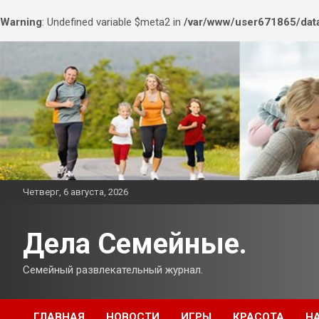
Warning
: Undefined variable $meta2 in
/var/www/user671865/data
Перейти
к
содержимому
Четверг, 6 августа, 2026
Дела Семейные.
Семейный развлекательный журнал.
ГЛАВНАЯ
НОВОСТИ
ИГРЫ
КРАСОТА
Н