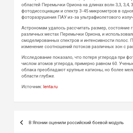
областей Перемычки Ориона на длинах волн 3,3, 3,4, 3.
фотодиссоциации и спектр 3-45 микрометров в одно
фоторазрушения ПАУ из-за ультрафиолетового излуч
Астрономам удалось рассчитать размер, состояние 
различных местах Перемычки Ориона, и использовал
смоделированных спектров и интенсивности полос. 
изменение соотношений потоков различных зон с ра
Исследование показало, что потеря углерода при ф
числом атомов углерода, примерно равном 60. Учены
облака преобладают крупные катионы, но более мел
области глубже.
Источник:
lenta.ru
Навигация
В Японии оценили российский боевой модуль
по