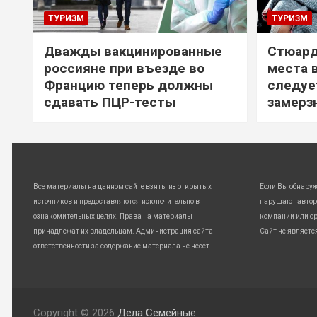
ТУРИЗМ
ТУРИЗМ
Дважды вакцинированные
Стюард
россияне при въезде во
места 
Францию теперь должны
следуе
сдавать ПЦР-тесты
замерз
Все материалы на данном сайте взяты из открытых
Если Вы обнару
источников и предоставляются исключительно в
нарушают автор
ознакомительных целях. Права на материалы
компании или ор
принадлежат их владельцам. Администрация сайта
Сайт не являетс
ответственности за содержание материала не несет.
Copyright © 2026
Дела Семейные.