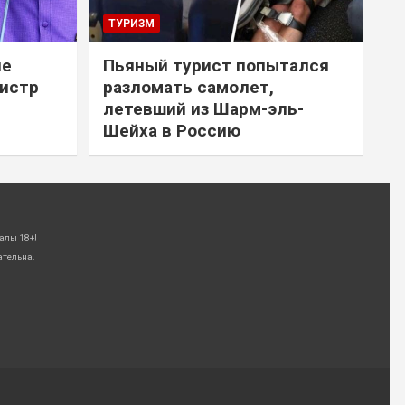
ТУРИЗМ
не
Пьяный турист попытался
нистр
разломать самолет,
летевший из Шарм-эль-
Шейха в Россию
алы 18+!
ательна.