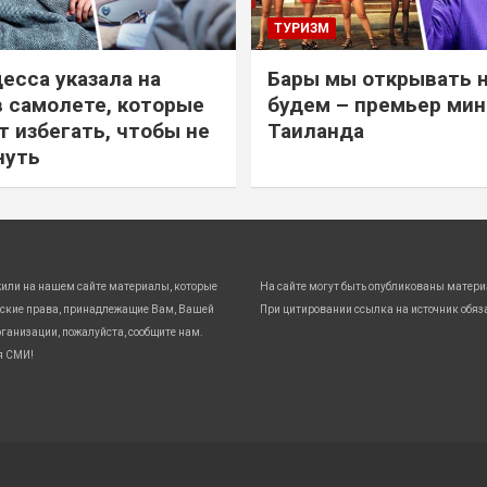
ТУРИЗМ
есса указала на
Бары мы открывать 
в самолете, которые
будем – премьер ми
т избегать, чтобы не
Таиланда
нуть
жили на нашем сайте материалы, которые
На сайте могут быть опубликованы матери
ские права, принадлежащие Вам, Вашей
При цитировании ссылка на источник обяз
ганизации, пожалуйста, сообщите нам.
я СМИ!