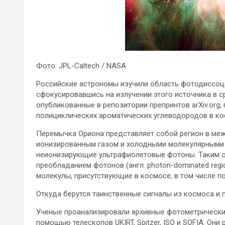
Фото: JPL-Caltech / NASA
Российские астрономы изучили область фотодиссоци
сфокусировавшись на излучении этого источника в 
опубликованные в репозитории препринтов arXiv.org,
полициклических ароматических углеводородов в ко
Перемычка Ориона представляет собой регион в меж
ионизированным газом и холодными молекулярными 
неионизирующие ультрафиолетовые фотоны. Таким об
преобладанием фотонов (англ. photon-dominated regi
молекулы, присутствующие в космосе, в том числе 
Откуда берутся таинственные сигналы из космоса и
Ученые проанализировали архивные фотометрически
помощью телескопов UKIRT, Spitzer, ISO и SOFIA. Он