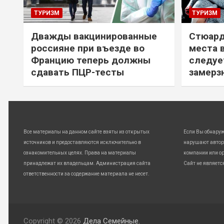
ТУРИЗМ
ТУРИЗМ
Дважды вакцинированные
Стюард
россияне при въезде во
места 
Францию теперь должны
следуе
сдавать ПЦР-тесты
замерз
Все материалы на данном сайте взяты из открытых
Если Вы обнару
источников и предоставляются исключительно в
нарушают автор
ознакомительных целях. Права на материалы
компании или ор
принадлежат их владельцам. Администрация сайта
Сайт не являетс
ответственности за содержание материала не несет.
Copyright © 2026
Дела Семейные.