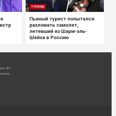
ТУРИЗМ
не
Пьяный турист попытался
нистр
разломать самолет,
летевший из Шарм-эль-
Шейха в Россию
алы 18+!
ательна.