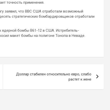
ает точность применения.
йгу заявил, что ВВС США отработали возможный
, десять стратегических бомбардировщиков отработали
х ядерной бомбы B61-12 в США. Истребитель-
росил макет бомбы на полигоне Тонопа в Неваде.
Доллар стабилен относительно евро, слабо
растет к иене