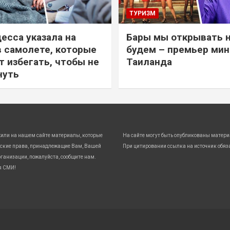
ТУРИЗМ
есса указала на
Бары мы открывать 
в самолете, которые
будем – премьер ми
т избегать, чтобы не
Таиланда
нуть
жили на нашем сайте материалы, которые
На сайте могут быть опубликованы матери
ские права, принадлежащие Вам, Вашей
При цитировании ссылка на источник обяз
ганизации, пожалуйста, сообщите нам.
я СМИ!