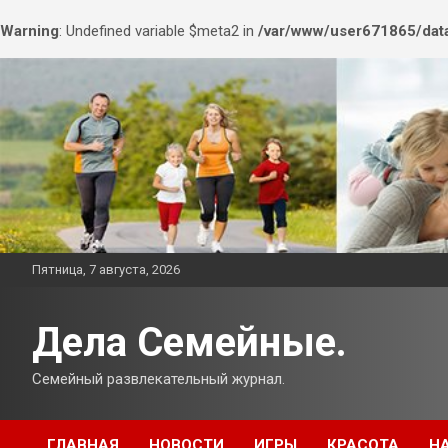
Warning
: Undefined variable $meta2 in
/var/www/user671865/data
Перейти
к
содержимому
Пятница, 7 августа, 2026
Дела Семейные.
Семейный развлекательный журнал.
ГЛАВНАЯ
НОВОСТИ
ИГРЫ
КРАСОТА
Н