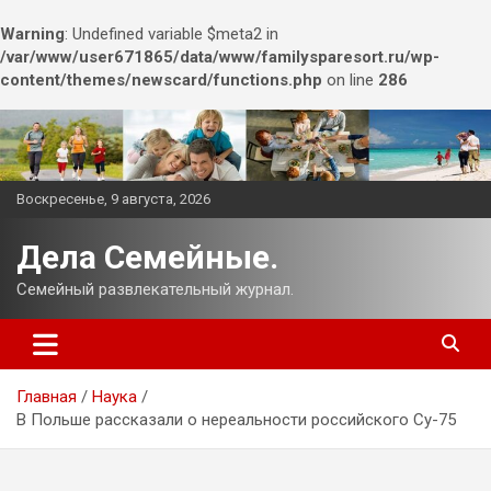
Warning
: Undefined variable $meta2 in
/var/www/user671865/data/www/familysparesort.ru/wp-
content/themes/newscard/functions.php
on line
286
Перейти
к
содержимому
Воскресенье, 9 августа, 2026
Дела Семейные.
Семейный развлекательный журнал.
Главная
Наука
В Польше рассказали о нереальности российского Су-75