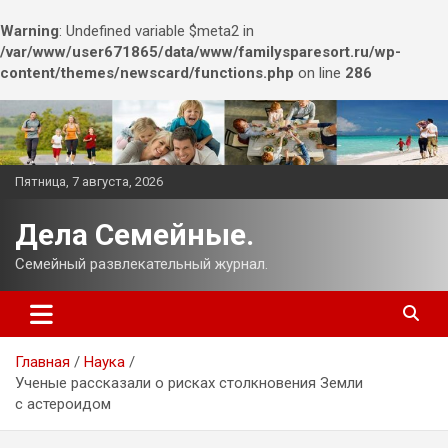
Warning
: Undefined variable $meta2 in
/var/www/user671865/data/www/familysparesort.ru/wp-
content/themes/newscard/functions.php
on line
286
Перейти
к
содержимому
Пятница, 7 августа, 2026
Дела Семейные.
Семейный развлекательный журнал.
Главная
Наука
Ученые рассказали о рисках столкновения Земли
с астероидом