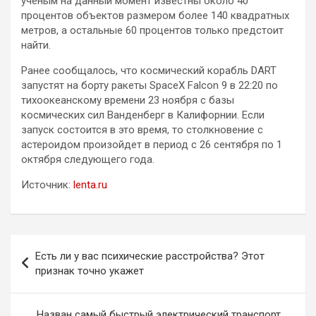
ученым на данный момент известны около 40
процентов объектов размером более 140 квадратных
метров, а остальные 60 процентов только предстоит
найти.
Ранее сообщалось, что космический корабль DART
запустят на борту ракеты SpaceX Falcon 9 в 22:20 по
тихоокеанскому времени 23 ноября с базы
космических сил Ванденберг в Калифорнии. Если
запуск состоится в это время, то столкновение с
астероидом произойдет в период с 26 сентября по 1
октября следующего года.
Источник:
lenta.ru
Навигация
Есть ли у вас психические расстройства? Этот
по
признак точно укажет
записям
Назван самый быстрый электрический транспорт