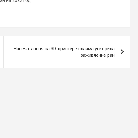
н на 2022 год.
Напечатанная на 3D-принтере плазма ускорила
заживление ран