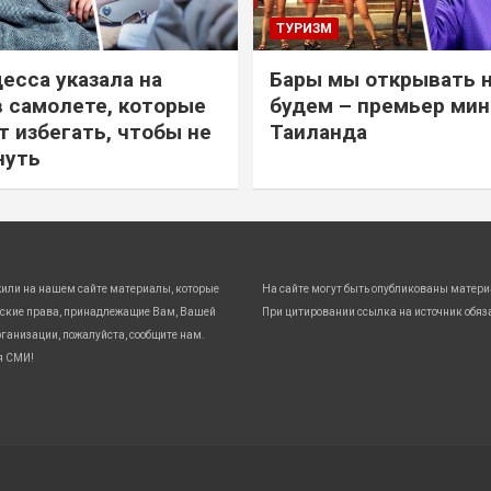
ТУРИЗМ
есса указала на
Бары мы открывать 
в самолете, которые
будем – премьер ми
т избегать, чтобы не
Таиланда
нуть
жили на нашем сайте материалы, которые
На сайте могут быть опубликованы матери
ские права, принадлежащие Вам, Вашей
При цитировании ссылка на источник обяз
ганизации, пожалуйста, сообщите нам.
я СМИ!