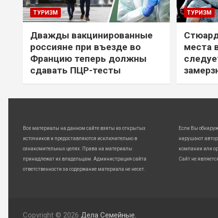
ТУРИЗМ
ТУРИЗМ
Дважды вакцинированные
Стюард
россияне при въезде во
места 
Францию теперь должны
следуе
сдавать ПЦР-тесты
замерз
Все материалы на данном сайте взяты из открытых
Если Вы обнару
источников и предоставляются исключительно в
нарушают автор
ознакомительных целях. Права на материалы
компании или ор
принадлежат их владельцам. Администрация сайта
Сайт не являетс
ответственности за содержание материала не несет.
Copyright © 2026
Дела Семейные.