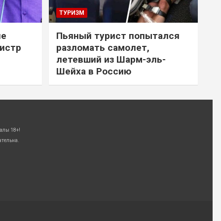
ТУРИЗМ
не
Пьяный турист попытался
нистр
разломать самолет,
летевший из Шарм-эль-
Шейха в Россию
алы 18+!
ательна.