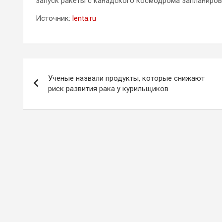
запуск ракеты с канадского космодрома запланирова
Источник:
lenta.ru
Навигация
Ученые назвали продукты, которые снижают
по
риск развития рака у курильщиков
записям