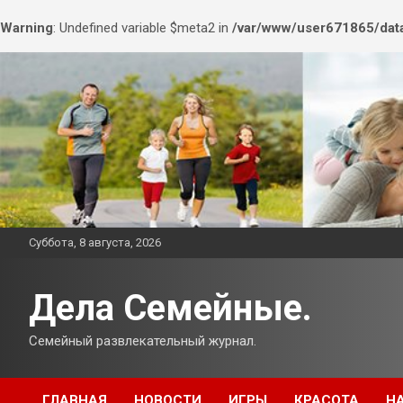
Warning
: Undefined variable $meta2 in
/var/www/user671865/data
Перейти
к
содержимому
Суббота, 8 августа, 2026
Дела Семейные.
Семейный развлекательный журнал.
ГЛАВНАЯ
НОВОСТИ
ИГРЫ
КРАСОТА
Н