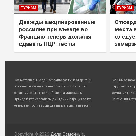
ТУРИЗМ
ТУРИЗМ
Дважды вакцинированные
Стюард
россияне при въезде во
места 
Францию теперь должны
следуе
сдавать ПЦР-тесты
замерз
Все материалы на данном сайте взяты из открытых
Если Вы обнару
источников и предоставляются исключительно в
нарушают автор
ознакомительных целях. Права на материалы
компании или ор
принадлежат их владельцам. Администрация сайта
Сайт не являетс
ответственности за содержание материала не несет.
Copyright © 2026
Дела Семейные.