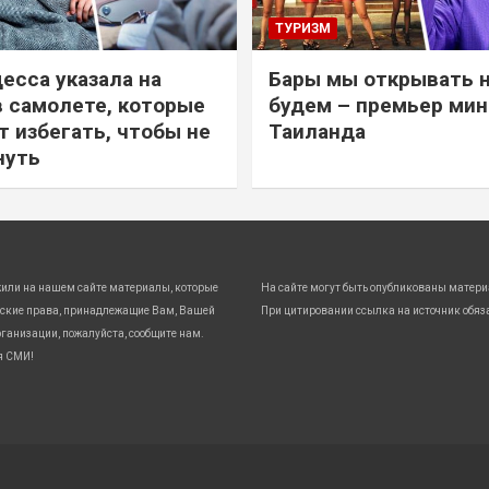
ТУРИЗМ
есса указала на
Бары мы открывать 
в самолете, которые
будем – премьер ми
т избегать, чтобы не
Таиланда
нуть
жили на нашем сайте материалы, которые
На сайте могут быть опубликованы матери
ские права, принадлежащие Вам, Вашей
При цитировании ссылка на источник обяз
ганизации, пожалуйста, сообщите нам.
я СМИ!