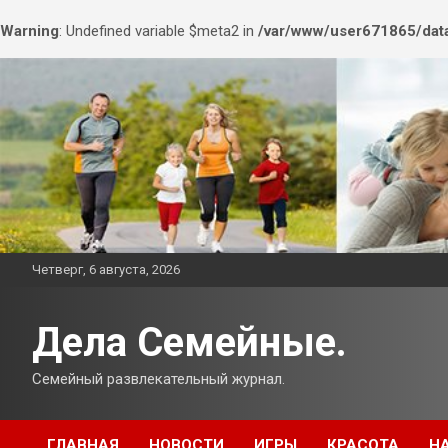
Warning
: Undefined variable $meta2 in
/var/www/user671865/data
Перейти
к
содержимому
Четверг, 6 августа, 2026
Дела Семейные.
Семейный развлекательный журнал.
ГЛАВНАЯ
НОВОСТИ
ИГРЫ
КРАСОТА
Н