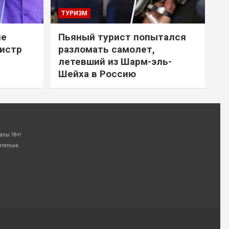
ТУРИЗМ
не
Пьяный турист попытался
нистр
разломать самолет,
летевший из Шарм-эль-
Шейха в Россию
алы 18+!
ательна.