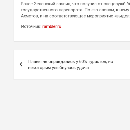
Ранее Зеленский заявил, что получил от спецслужб 
государственного переворота. По его словам, к нем
Ахметов, и на соответствующее мероприятие «выде
Источник:
rambler.ru
Навигация
Планы не оправдались у 60% туристов, но
по
некоторым улыбнулась удача
записям