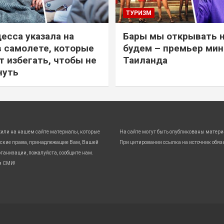
ТУРИЗМ
есса указала на
Бары мы открывать 
в самолете, которые
будем – премьер ми
т избегать, чтобы не
Таиланда
нуть
жили на нашем сайте материалы, которые
На сайте могут быть опубликованы матери
ские права, принадлежащие Вам, Вашей
При цитировании ссылка на источник обяз
ганизации, пожалуйста, сообщите нам.
я СМИ!