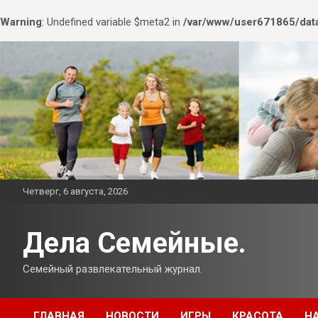
Warning
: Undefined variable $meta2 in
/var/www/user671865/data
Перейти
к
содержимому
Четверг, 6 августа, 2026
Дела Семейные.
Семейный развлекательный журнал.
ГЛАВНАЯ
НОВОСТИ
ИГРЫ
КРАСОТА
Н