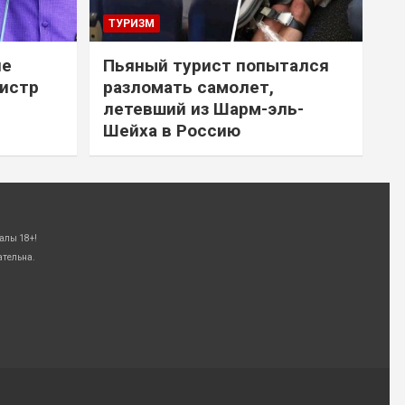
ТУРИЗМ
не
Пьяный турист попытался
нистр
разломать самолет,
летевший из Шарм-эль-
Шейха в Россию
алы 18+!
ательна.