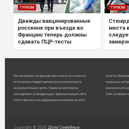
ТУРИЗМ
ТУРИЗМ
Дважды вакцинированные
Стюард
россияне при въезде во
места 
Францию теперь должны
следуе
сдавать ПЦР-тесты
замерз
Все материалы на данном сайте взяты из открытых
Если Вы обнару
источников и предоставляются исключительно в
нарушают автор
ознакомительных целях. Права на материалы
компании или ор
принадлежат их владельцам. Администрация сайта
Сайт не являетс
ответственности за содержание материала не несет.
Copyright © 2026
Дела Семейные.