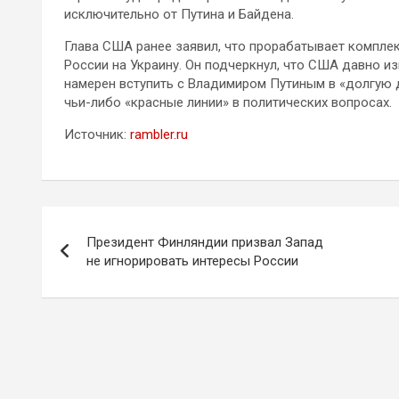
исключительно от Путина и Байдена.
Глава США ранее заявил, что прорабатывает компле
России на Украину. Он подчеркнул, что США давно и
намерен вступить с Владимиром Путиным в «долгую 
чьи-либо «красные линии» в политических вопросах.
Источник:
rambler.ru
Навигация
Президент Финляндии призвал Запад
по
не игнорировать интересы России
записям