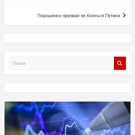
записям
Порошенко призвал не бояться Путина
П
о
и
с
к