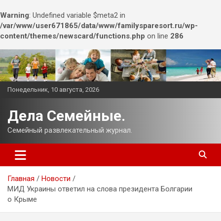
Warning
: Undefined variable $meta2 in
/var/www/user671865/data/www/familysparesort.ru/wp-
content/themes/newscard/functions.php
on line
286
Перейти
к
содержимому
Понедельник, 10 августа, 2026
Дела Семейные.
Семейный развлекательный журнал.
Главная
Новости
МИД Украины ответил на слова президента Болгарии
о Крыме