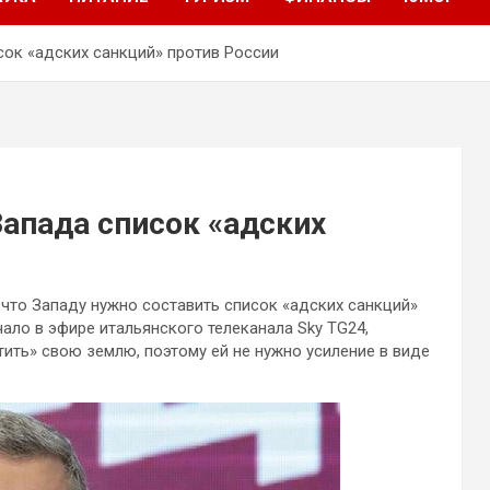
ок «адских санкций» против России
апада список «адских
что Западу нужно составить список «адских санкций»
чало в эфире итальянского телеканала Sky TG24,
тить» свою землю, поэтому ей
не нужно усиление в виде