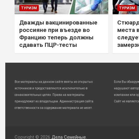
ТУРИЗМ
ТУРИЗМ
Дважды вакцинированные
Стюард
россияне при въезде во
места 
Францию теперь должны
следуе
сдавать ПЦР-тесты
замерз
Все материалы на данном сайте взяты из открытых
Если Вы обнару
источников и предоставляются исключительно в
нарушают автор
ознакомительных целях. Права на материалы
компании или ор
принадлежат их владельцам. Администрация сайта
Сайт не являетс
ответственности за содержание материала не несет.
Copyright © 2026
Дела Семейные.