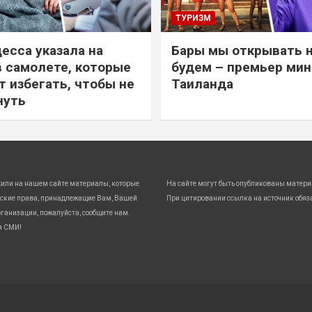
ТУРИЗМ
есса указала на
Бары мы открывать 
в самолете, которые
будем – премьер ми
т избегать, чтобы не
Таиланда
нуть
жили на нашем сайте материалы, которые
На сайте могут быть опубликованы матери
ские права, принадлежащие Вам, Вашей
При цитировании ссылка на источник обяз
ганизации, пожалуйста, сообщите нам.
я СМИ!