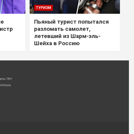
ТУРИЗМ
не
Пьяный турист попытался
нистр
разломать самолет,
летевший из Шарм-эль-
Шейха в Россию
алы 18+!
ательна.