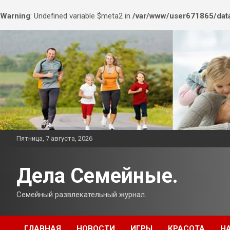
Warning
: Undefined variable $meta2 in
/var/www/user671865/data
Перейти
к
содержимому
Пятница, 7 августа, 2026
Дела Семейные.
Семейный развлекательный журнал.
ГЛАВНАЯ
НОВОСТИ
ИГРЫ
КРАСОТА
Н