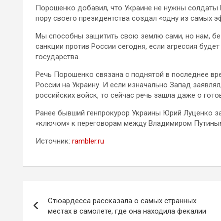
Порошенко добавил, что Украине не нужны солдаты Н
пору своего президентства создал «одну из самых э
Мы способны защитить свою землю сами, но нам, бе
санкции против России сегодня, если агрессия буде
государства.
Речь Порошенко связана с поднятой в последнее вр
России на Украину. И если изначально Запад заявлял
российских войск, то сейчас речь зашла даже о го
Ранее бывший генпрокурор Украины Юрий Луценко за
«ключом» к переговорам между Владимиром Путины
Источник:
rambler.ru
Навигация
Стюардесса рассказала о самых странных
по
местах в самолете, где она находила фекалии