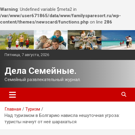
Warning
: Undefined variable $meta2 in
/var/www/user671865/data/www/familysparesort.ru/wp-
content/themes/newscard/functions.php
on line
286
Перейти
к
содержимому
Пятница, 7 августа, 2026
Дела Семейные.
Семейный развлекательный журнал.
Главная
Туризм
Над туризмом в Болгарию нависла нешуточная угроза:
туристы начнут от неё шарахаться