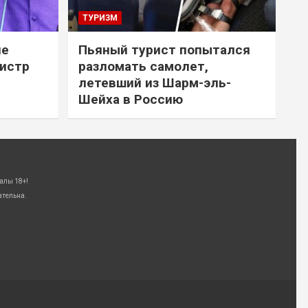
ТУРИЗМ
не
Пьяный турист попытался
нистр
разломать самолет,
летевший из Шарм-эль-
Шейха в Россию
алы 18+!
ательна.