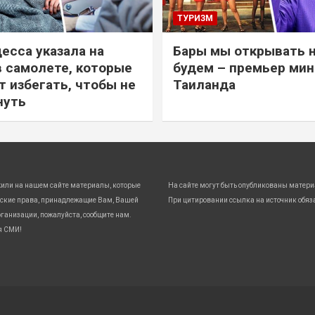
ТУРИЗМ
есса указала на
Бары мы открывать 
в самолете, которые
будем – премьер ми
т избегать, чтобы не
Таиланда
нуть
жили на нашем сайте материалы, которые
На сайте могут быть опубликованы матери
ские права, принадлежащие Вам, Вашей
При цитировании ссылка на источник обяз
ганизации, пожалуйста, сообщите нам.
я СМИ!