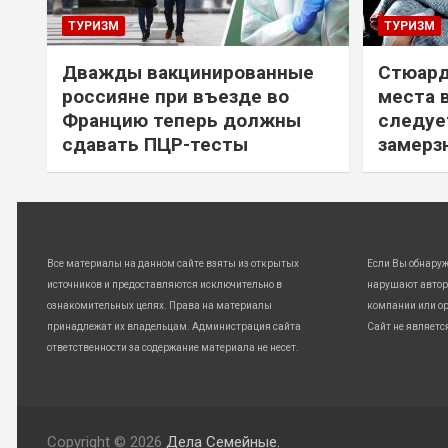
ТУРИЗМ
ТУРИЗМ
Дважды вакцинированные
Стюард
россияне при въезде во
места 
Францию теперь должны
следуе
сдавать ПЦР-тесты
замерз
Все материалы на данном сайте взяты из открытых
Если Вы обнару
источников и предоставляются исключительно в
нарушают автор
ознакомительных целях. Права на материалы
компании или ор
принадлежат их владельцам. Администрация сайта
Сайт не являетс
ответственности за содержание материала не несет.
Copyright © 2026
Дела Семейные.