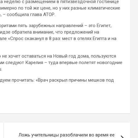
на неделю с размещением в пятизвездочной гостинице
римерно по той же цене, но у них разные климатические
, – сообщила глава АТОР.
ритами пять зарубежных направлений – это Египет,
идзе обратила внимание, что предложений на
е «Спрос скаканул в 8 раз: мест в отелях Египта и на
но не хочет оставаться на Новый год дома, пользуются
ми следуют Карелия – туда впервые полетят новогодние
.
ндуем прочитать: «Врач раскрыл причины мешков под
Ложь учительницы разоблачили во время ее