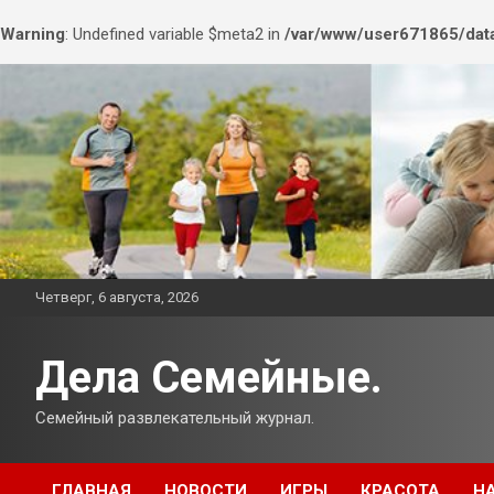
Warning
: Undefined variable $meta2 in
/var/www/user671865/data
Перейти
к
содержимому
Четверг, 6 августа, 2026
Дела Семейные.
Семейный развлекательный журнал.
ГЛАВНАЯ
НОВОСТИ
ИГРЫ
КРАСОТА
Н