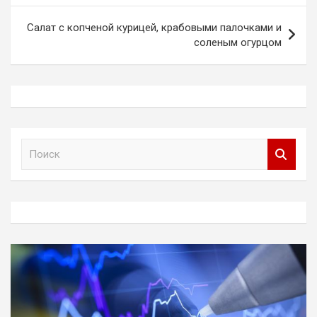
Салат с копченой курицей, крабовыми палочками и
соленым огурцом
П
о
и
с
к