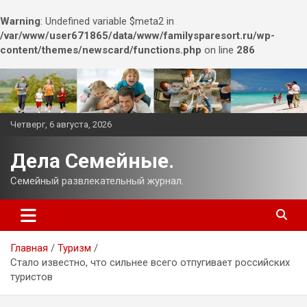
Warning
: Undefined variable $meta2 in
/var/www/user671865/data/www/familysparesort.ru/wp-
content/themes/newscard/functions.php
on line
286
Перейти
к
содержимому
Четверг, 6 августа, 2026
Дела Семейные.
Семейный развлекательный журнал.
Главная
Туризм
Стало известно, что сильнее всего отпугивает российских
туристов