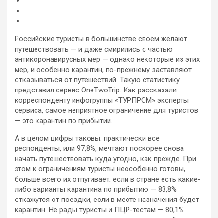
Российские туристы в большинстве своём желают
путешествовать — и даже смирились с частью
антикоронавирусных мер — однако некоторые из этих
мер, и особенно карантин, по-прежнему заставляют
отказываться от путешествий. Такую статистику
представил сервис OneTwoTrip. Как
рассказали
корреспонденту инфогруппы «ТУРПРОМ» эксперты
сервиса, самое неприятное ограничение для туристов
— это карантин по прибытии.
А в целом цифры таковы: практически все
респонденты, или 97,8%, мечтают поскорее снова
начать путешествовать куда угодно, как прежде. При
этом к ограничениям туристы неособенно готовы,
больше всего их отпугивает, если в стране есть какие-
либо варианты карантина по прибытию — 83,8%
откажутся от поездки, если в месте назначения будет
карантин. Не рады туристы и ПЦР-тестам — 80,1%