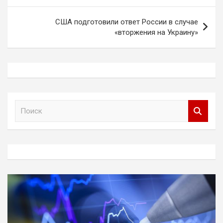
США подготовили ответ России в случае
«вторжения на Украину»
П
о
и
с
к