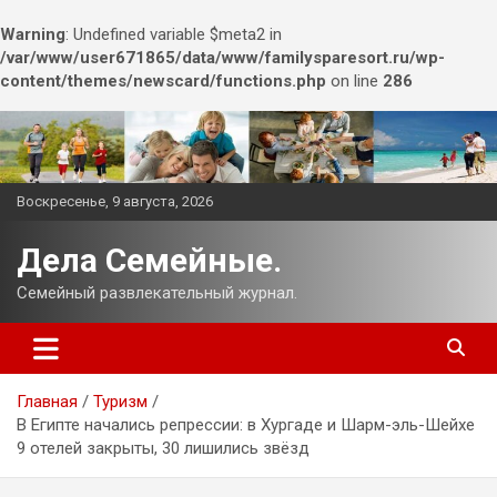
Warning
: Undefined variable $meta2 in
/var/www/user671865/data/www/familysparesort.ru/wp-
content/themes/newscard/functions.php
on line
286
Перейти
к
содержимому
Воскресенье, 9 августа, 2026
Дела Семейные.
Семейный развлекательный журнал.
Главная
Туризм
В Египте начались репрессии: в Хургаде и Шарм-эль-Шейхе
9 отелей закрыты, 30 лишились звёзд