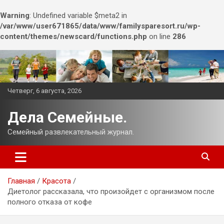
Warning
: Undefined variable $meta2 in
/var/www/user671865/data/www/familysparesort.ru/wp-
content/themes/newscard/functions.php
on line
286
Перейти
к
содержимому
Четверг, 6 августа, 2026
Дела Семейные.
Семейный развлекательный журнал.
Главная
Красота
Диетолог рассказала, что произойдет с организмом после
полного отказа от кофе