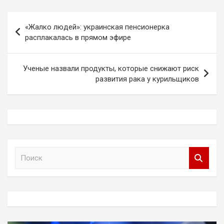
Навигация
«Жалко людей»: украинская пенсионерка
по
расплакалась в прямом эфире
записям
Ученые назвали продукты, которые снижают риск
развития рака у курильщиков
П
о
и
с
к