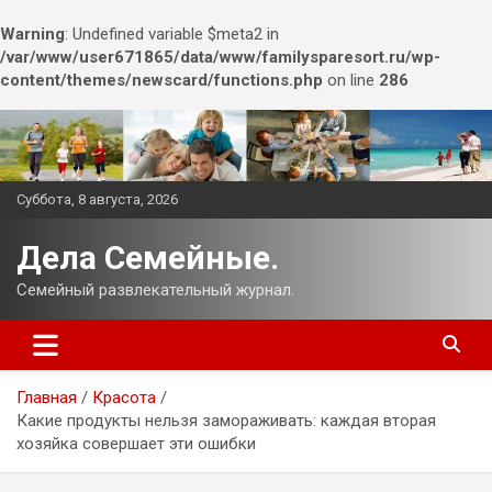
Warning
: Undefined variable $meta2 in
/var/www/user671865/data/www/familysparesort.ru/wp-
content/themes/newscard/functions.php
on line
286
Перейти
к
содержимому
Суббота, 8 августа, 2026
Дела Семейные.
Семейный развлекательный журнал.
Главная
Красота
Какие продукты нельзя замораживать: каждая вторая
хозяйка совершает эти ошибки