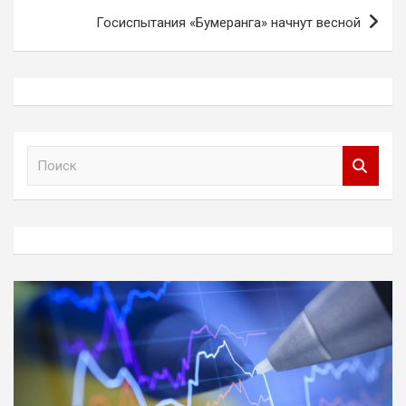
Госиспытания «Бумеранга» начнут весной
П
о
и
с
к