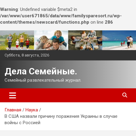
Warning
: Undefined variable $meta2 in
/var/www/user671865/data/www/familysparesort.ru/wp-
content/themes/newscard/functions.php
on line
286
Перейти
к
содержимому
Суббота, 8 августа, 2026
Дела Семейные.
Семейный развлекательный журнал.
Главная
Наука
В США назвали причину поражения Украины в случае
войны с Россией