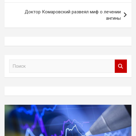
записям
Доктор Комаровский развеял миф о лечении
ангины
П
о
и
с
к