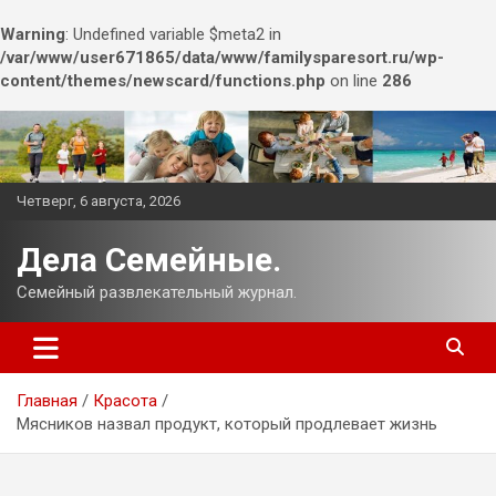
Warning
: Undefined variable $meta2 in
/var/www/user671865/data/www/familysparesort.ru/wp-
content/themes/newscard/functions.php
on line
286
Перейти
к
содержимому
Четверг, 6 августа, 2026
Дела Семейные.
Семейный развлекательный журнал.
Главная
Красота
Мясников назвал продукт, который продлевает жизнь