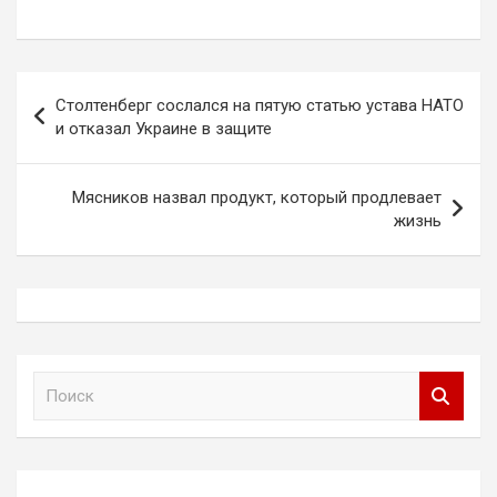
Навигация
Столтенберг сослался на пятую статью устава НАТО
по
и отказал Украине в защите
записям
Мясников назвал продукт, который продлевает
жизнь
П
о
и
с
к