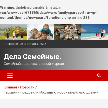
Warning
: Undefined variable $meta2 in
/var/www/user671865/data/www/familysparesort.ru/wp-
content/themes/newscard/functions.php
on line
286
Перейти
к
содержимому
Воскресенье, 9 августа, 2026
Дела Семейные.
Семейный развлекательный журнал.
Главная
Новости
Германии предрекли «большую коронавирусную драму»