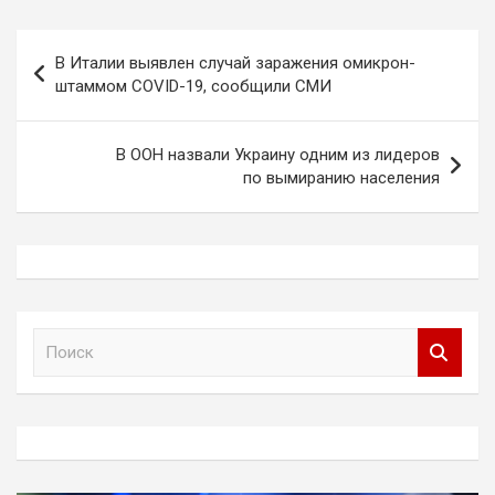
Навигация
В Италии выявлен случай заражения омикрон-
по
штаммом COVID-19, сообщили СМИ
записям
В ООН назвали Украину одним из лидеров
по вымиранию населения
П
о
и
с
к