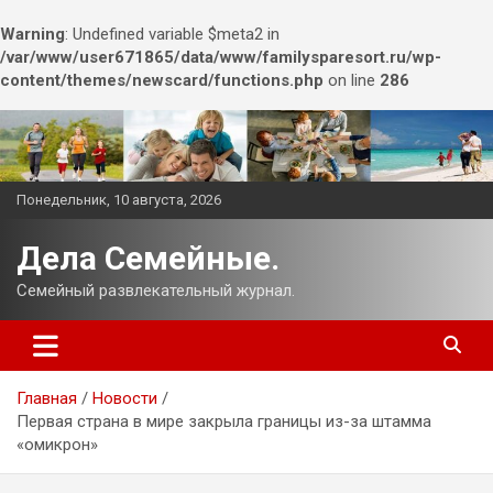
Warning
: Undefined variable $meta2 in
/var/www/user671865/data/www/familysparesort.ru/wp-
content/themes/newscard/functions.php
on line
286
Перейти
к
содержимому
Понедельник, 10 августа, 2026
Дела Семейные.
Семейный развлекательный журнал.
Главная
Новости
Первая страна в мире закрыла границы из-за штамма
«омикрон»