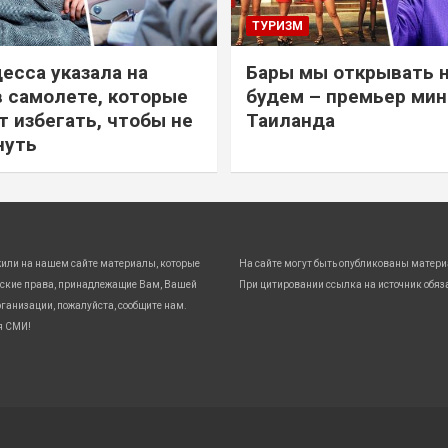
ТУРИЗМ
есса указала на
Бары мы открывать 
в самолете, которые
будем – премьер ми
т избегать, чтобы не
Таиланда
нуть
жили на нашем сайте материалы, которые
На сайте могут быть опубликованы матери
ские права, принадлежащие Вам, Вашей
При цитировании ссылка на источник обяз
ганизации, пожалуйста, сообщите нам.
я СМИ!