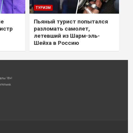
ТУРИЗМ
не
Пьяный турист попытался
нистр
разломать самолет,
летевший из Шарм-эль-
Шейха в Россию
алы 18+!
ательна.