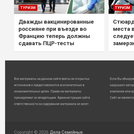
ТУРИЗМ
ТУРИЗМ
Дважды вакцинированные
Стюард
россияне при въезде во
места 
Францию теперь должны
следуе
сдавать ПЦР-тесты
замерз
Все материалы на данном сайте взяты из открытых
Если Вы обнару
источников и предоставляются исключительно в
нарушают автор
ознакомительных целях. Права на материалы
компании или ор
принадлежат их владельцам. Администрация сайта
Сайт не являетс
ответственности за содержание материала не несет.
Copyright © 2026
Дела Семейные.