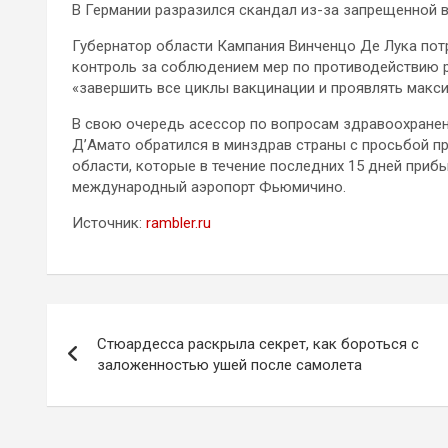
В Германии разразился скандал из-за запрещенной 
Губернатор области Кампания Винченцо Де Лука пот
контроль за соблюдением мер по противодействию р
«завершить все циклы вакцинации и проявлять макс
В свою очередь асессор по вопросам здравоохранен
Д’Амато обратился в минздрав страны с просьбой п
области, которые в течение последних 15 дней приб
международный аэропорт Фьюмичино.
Источник:
rambler.ru
Навигация
Стюардесса раскрыла секрет, как бороться с
по
заложенностью ушей после самолета
записям