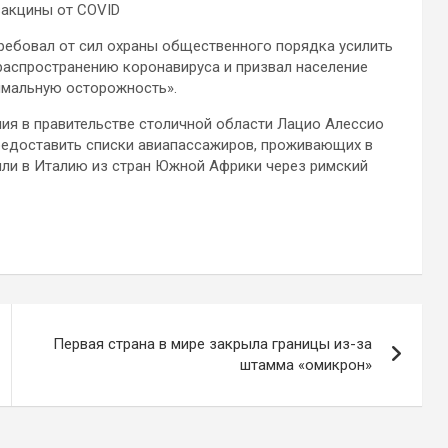
вакцины от COVID
ребовал от сил охраны общественного порядка усилить
аспространению коронавируса и призвал население
имальную осторожность».
ия в правительстве столичной области Лацио Алессио
редоставить списки авиапассажиров, проживающих в
ыли в Италию из стран Южной Африки через римский
Первая страна в мире закрыла границы из-за
штамма «омикрон»