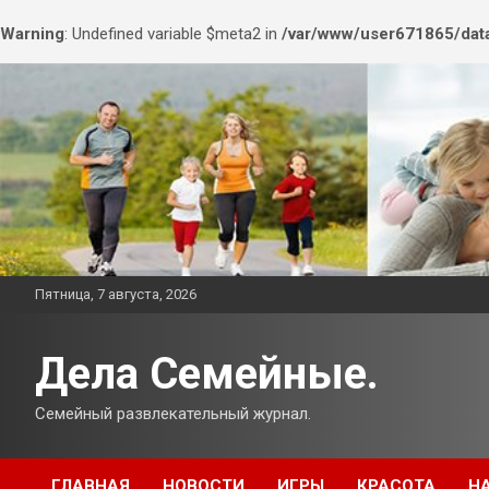
Warning
: Undefined variable $meta2 in
/var/www/user671865/data
Перейти
к
содержимому
Пятница, 7 августа, 2026
Дела Семейные.
Семейный развлекательный журнал.
ГЛАВНАЯ
НОВОСТИ
ИГРЫ
КРАСОТА
Н