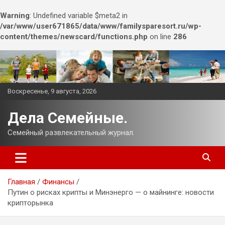
Warning
: Undefined variable $meta2 in
/var/www/user671865/data/www/familysparesort.ru/wp-
content/themes/newscard/functions.php
on line
286
Перейти
к
содержимому
Воскресенье, 9 августа, 2026
Дела Семейные.
Семейный развлекательный журнал.
Главная
Финансы
Путин о рисках крипты и Минэнерго — о майнинге: новости
крипторынка