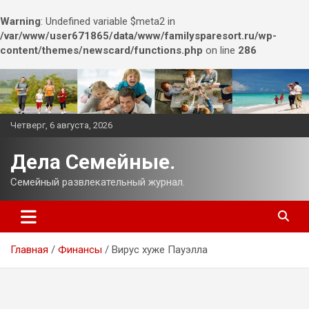
Warning
: Undefined variable $meta2 in
/var/www/user671865/data/www/familysparesort.ru/wp-
content/themes/newscard/functions.php
on line
286
Перейти
к
содержимому
Четверг, 6 августа, 2026
Дела Семейные.
Семейный развлекательный журнал.
Главная
Финансы
Вирус хуже Пауэлла