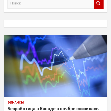
П
о
и
с
к
ФИНАНСЫ
Безработица в Канаде в ноябре снизилась