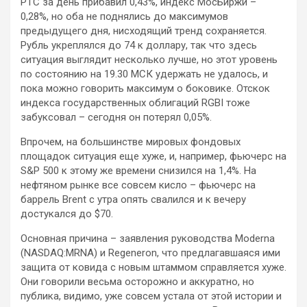
РТС за день прибавил 0,43%, индекс МосБиржи –
0,28%, но оба не поднялись до максимумов
предыдущего дня, нисходящий тренд сохраняется.
Рубль укреплялся до 74 к доллару, так что
здесь
ситуация выглядит несколько лучше, но этот уровень
по состоянию на 19.30 МСК удержать не удалось, и
пока можно говорить максимум о боковике. Отскок
индекса государственных облигаций RGBI тоже
забуксовал – сегодня он потерял 0,05%.
Впрочем, на большинстве мировых фондовых
площадок ситуация еще хуже, и, например, фьючерс на
S&P 500 к этому же времени снизился на 1,4%. На
нефтяном рынке все совсем кисло – фьючерс на
баррель Brent с утра опять свалился и к вечеру
достукался до $70.
Основная причина – заявления руководства Moderna
(NASDAQ:MRNA) и Regeneron, что предлагавшаяся ими
защита от ковида с новым штаммом справляется хуже.
Они говорили весьма осторожно и аккуратно, но
публика, видимо, уже совсем устала от этой истории и