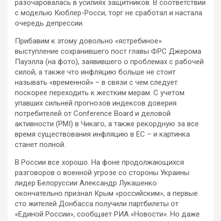
разочаровалась в усилиях защитников. В соответствии
с моделью Кюблер-Росси, торг не сработал и настала
очередь депрессии.
Прибавим к этому довольно «ястребиное»
выступление сохранившего пост главы ФРС Джерома
Пауэлла (на фото), заявившего о проблемах с рабочей
силой, а также что инфляцию больше не стоит
называть «временной» – в связи с чем следует
поскорее переходить к жестким мерам. С учетом
упавших сильней прогнозов индексов доверия
потребителей от Conference Board и деловой
активности (PMI) в Чикаго, а также рекордную за все
время существования инфляцию в ЕС – и картинка
станет полной.
В России все хорошо. На фоне продолжающихся
разговоров о военной угрозе со стороны Украины
лидер Белоруссии Александр Лукашенко
окончательно признал Крым «российским», а первые
сто жителей Донбасса получили партбилеты от
«Единой России», сообщает РИА «Новости». Но даже