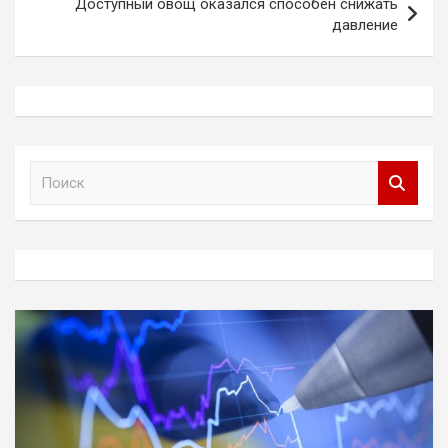
Доступный овощ оказался способен снижать
давление
П
о
и
с
к