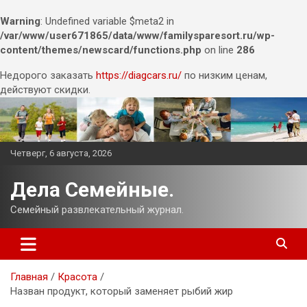
Warning
: Undefined variable $meta2 in
/var/www/user671865/data/www/familysparesort.ru/wp-
content/themes/newscard/functions.php
on line
286
Недорого заказать
https://diagcars.ru/
по низким ценам,
действуют скидки.
Перейти
к
содержимому
Четверг, 6 августа, 2026
Дела Семейные.
Семейный развлекательный журнал.
Главная
Красота
Назван продукт, который заменяет рыбий жир