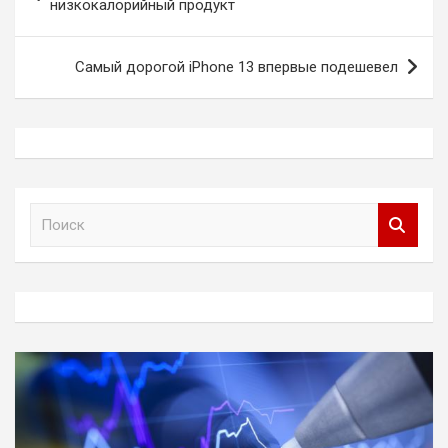
по
низкокалорийный продукт
записям
Самый дорогой iPhone 13 впервые подешевел
П
о
и
с
к