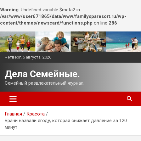
Warning
: Undefined variable $meta2 in
/var/www/user671865/data/www/familysparesort.ru/wp-
content/themes/newscard/functions.php
on line
286
Перейти
к
содержимому
Четверг, 6 августа, 2026
Дела Семейные.
Семейный развлекательный журнал.
Главная
Красота
Врачи назвали ягоду, которая снижает давление за 120
минут